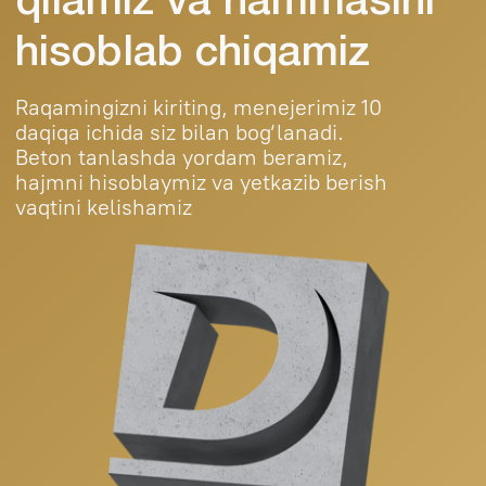
+998
Buyurtma qilish
Telegramga yozish
Надёжный бетон с доставкой по
Ташкенту и области. Работаем с
частными и коммерческими
объектами