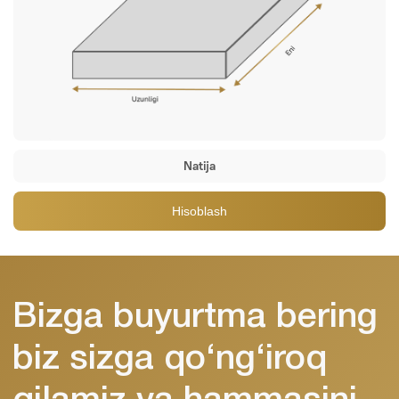
biz sizga qo‘ng‘iroq
qilamiz va hammasini
hisoblab chiqamiz
Raqamingizni kiriting, menejerimiz 10
daqiqa ichida siz bilan bog‘lanadi.
Beton tanlashda yordam beramiz,
hajmni hisoblaymiz va yetkazib berish
Natija
vaqtini kelishamiz
Hisoblash