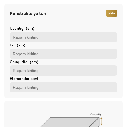
Konstruktsiya turi
Plita
Uzunligi (sm)
Eni (sm)
Chuqurligi (sm)
Elementlar soni
Bizga buyurtma bering