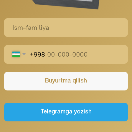
Главная
О нас
Продукция
Портфолио
Контакты
Блог
+998 (95) 485 55
55
durablebeton@gmail.com
© 2025 Durable Beton. All rights reserved.
Public Offer