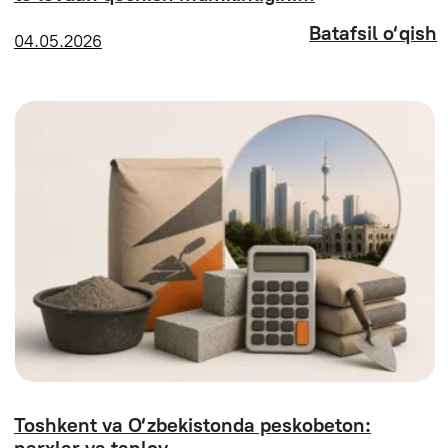
Toshkentdagi beton zavodi
Toshkentdagi beton zavodi: yetkazib
beruvchini qanday tanlash va mablag‘
yo‘qotmaslik
Batafsil o‘qish
22.04.2026