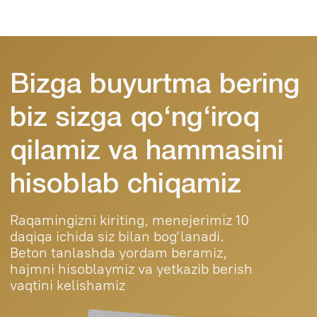
haqimizda
Mahsulotlar
Loyihalar
Kontaktlar
Blog
+998 (95) 485 55
55
durablebeton@gmail.com
© 2025 Durable Beton. All rights reserved.
Public Offer