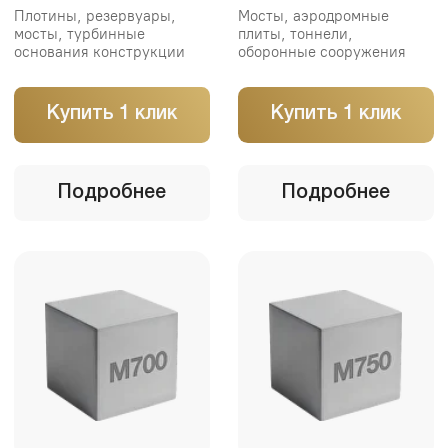
особо прочные сооружения
подготовительные работы
Купить 1 клик
Купить 1 клик
Подробнее
Подробнее
Оставьте заявку, мы
перезвоним и всё
рассчитаем
Укажите свой номер, и наш
менеджер свяжется с вами в течение
10 минут. Поможем выбрать бетон,
рассчитаем объём и согласуем
доставку