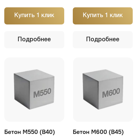
Бетон М700 (B50)
Бетон М750 (B55)
Плотины, опоры мостов,
Тоннели, гидроузлы,
тоннели,взрывоустойчивые
плотины, военные и
конструкции
сейсмоустойчивые
сооружения
Купить 1 клик
Купить 1 клик
Подробнее
Подробнее
Бетон М800 (B60)
Бетон
Атомные станции,плотины,
Подбетонка, отмостка,
бункеры, подземные и
тротуары,