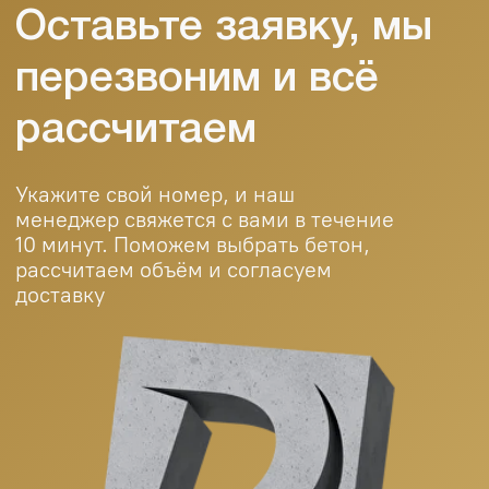
+998 (95) 485 55
55
durablebeton@gmail.com
© 2025 Durable Beton. All rights reserved.
Public Offer