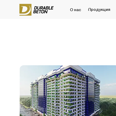
Продукция
Бето
О нас
Жилой комплекс Xon Saroy
Жи