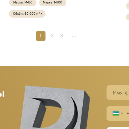
1
2
3
...
+998
Заказ
Написать