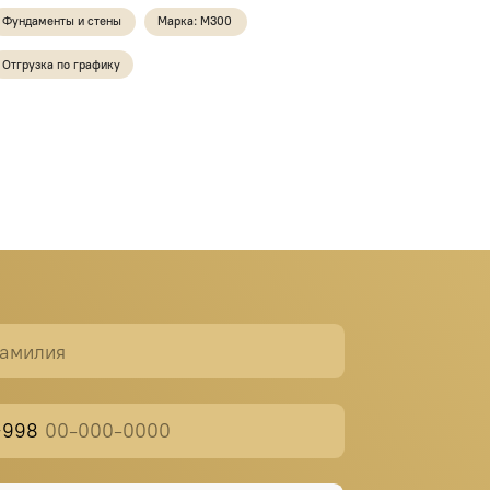
ать бетон
 в Телеграм