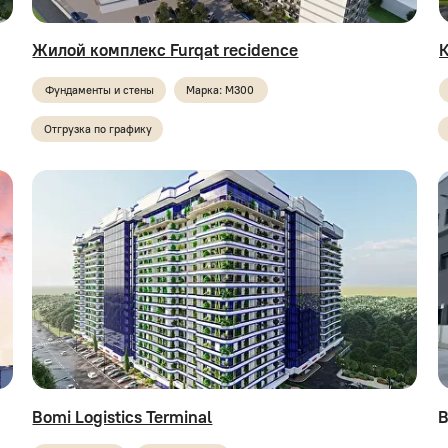
ундаменты и стены
Марка: М300
Фундаменты и стен
тгрузка по графику
Отгрузка по график
mi Logistics Terminal
Bomi Logistics 
арка: М450
Марка: М700
Фундаменты и стен
бъём: 60 000 м³ +
Отгрузка по график