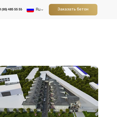
Заказать бетон
Ru
илые дома