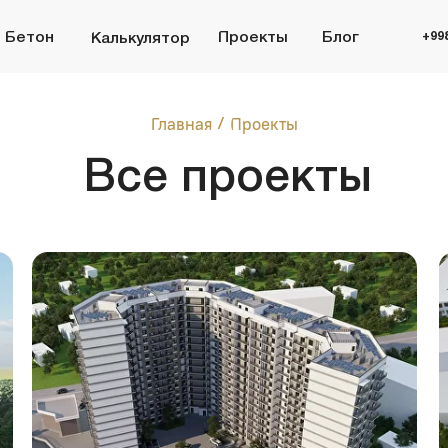
+998 (95) 485 55 55
н
Проекты
Блог
Калькулятор
Главная
Проекты
/
Все проекты
лой комплекс Furqat recidence
Коттеджные ж