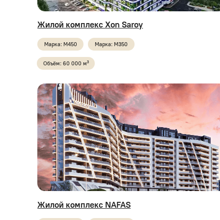
Марка: М450
Марка: М350
Ф
Объём: 60 000 м³
О
Жилой комплекс NAFAS
Bo
Марка: М350
Марка: М450
М
Объём: 10 000 м³ +
О