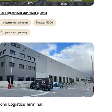
ы
Марка: М300
у
Terminal
ы
Марка: М300
у