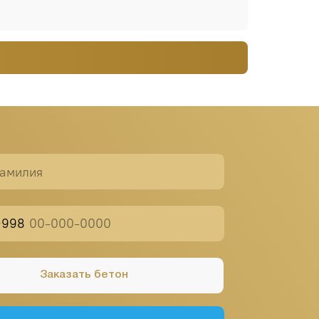
ать бетон
 в Телеграм