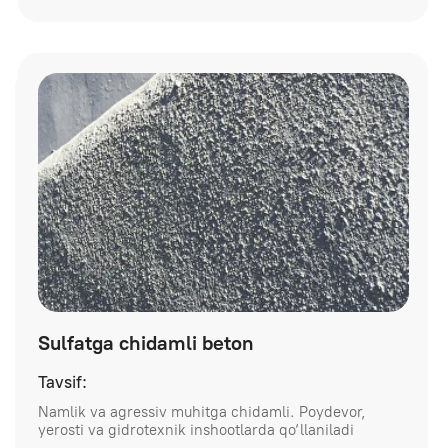
Penetron
Tavsif:
Gidroizolyatsiya qo‘shimchasi. Betonning suvga
chidamliligini, mustahkamligini va uzoq muddatli
xizmatini oshiradi
Batafsil