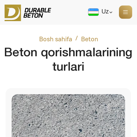
Uz
Bosh sahifa
Beton
/
Beton qorishmalarining
turlari
Tovar betoni
Tavsif: