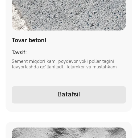
Sement miqdori kam, poydevor yoki pollar tagini
tayyorlashda qo‘llaniladi. Tejamkor va mustahkam
Batafsil
Qum betoni
(Peskobeton)
Tavsif:
Qoplama, g‘isht terish, suvoq va blok o‘rnatish
ishlarida qo‘llaniladi. Ichki va tashqi ishlarga mos
keladi