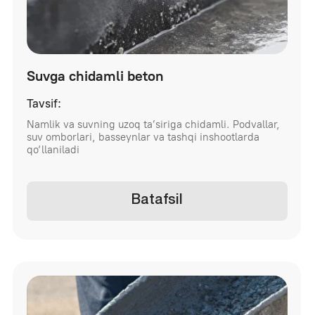
tijoriy obyektlar bilan ishlaymiz.
Bosh
sahifa
Biz
haqimizda
Mahsulotlar
Loyihalar
Kontaktlar
Blog
+998 (95) 485 55
55
durablebeton@gmail.com
© 2025 Durable Beton. All rights reserved.
Public Offer