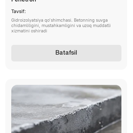
Yo‘l betoni
Tavsif:
Yuqori mustahkamlik va eskirishga chidamlilikka ega.
Yo‘laklar, kirish yo‘llari, maydonchalar va yo‘l
qoplamalarida qo‘llaniladi
Batafsil
Ishonchli beton Toshkent va viloyat
bo‘ylab yetkazib beramiz. Xususiy va