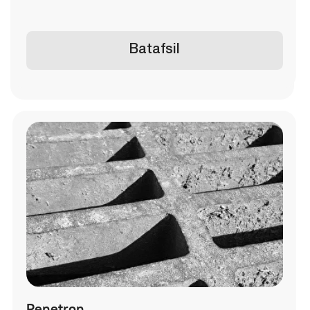
Suvga chidamli beton
Tavsif:
Namlik va suvning uzoq ta’siriga chidamli. Podvallar,
suv omborlari, basseynlar va tashqi inshootlarda
qo‘llaniladi
Batafsil