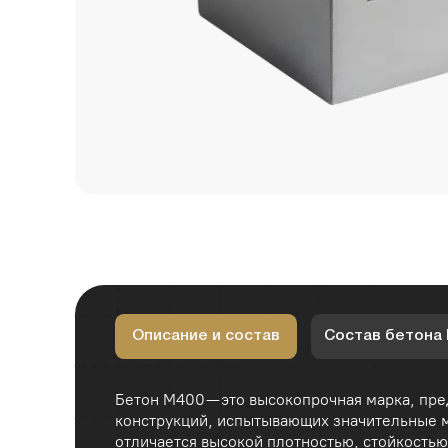
Описание и состав
Состав бетона М400 (н
Бетон М400 — это высокопрочная марка, предназна
конструкций, испытывающих значительные механич
отличается высокой плотностью, стойкостью к агр
усадкой, что делает его надёжным выбором для те
Этот бетон широко применяется при строительстве 
хранилищ, промышленных полов, колонн, плит и дру
повышенная прочность и износостойкость. Также и