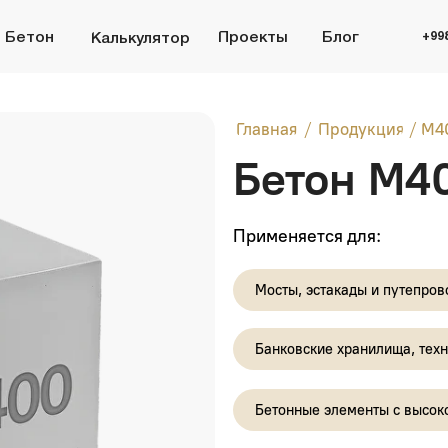
+998 (95) 485 55 55
н
Проекты
Блог
Калькулятор
/
/
Главная
Продукция
M400
Бетон М400 (B
Применяется для:
Мосты, эстакады и путепроводы
Банковские хранилища, технические помещ
Бетонные элементы с высокой нагрузкой
Промышленные и складские полы