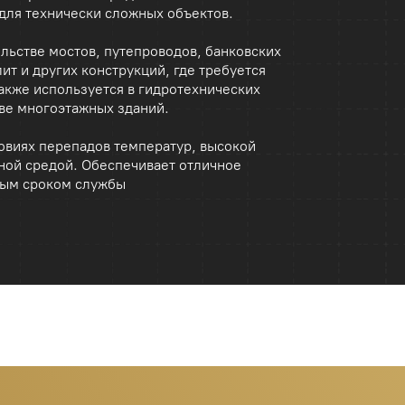
гоэтажных зданий.
перепадов температур, высокой
едой. Обеспечивает отличное
оком службы
+998
ния, воздухововлекающие и