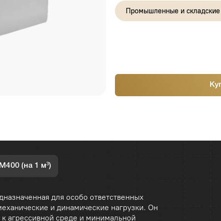
Купить 1 клик
а 1 м³)
ченная для особо ответственных
еские и динамические нагрузки. Он
ессивной среде и минимальной
хнически сложных объектов.
мостов, путепроводов, банковских
гих конструкций, где требуется
спользуется в гидротехнических