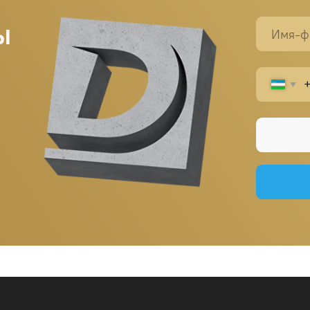
Заказ
Написать
+998 (95) 485 55 55
Главная
durablebeton@gmail.com
О нас
Продукция
Портфолио
Контакты
Блог