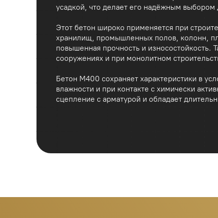
сооружениях и при монолитном строительстве мно
Бетон М400 сохраняет характеристики в условиях 
влажности и при контакте с химически активной ср
сцепление с арматурой и обладает длительным ср
Оставьте заявку, мы
Цемент М500:
400–420 кг
Песок:
650–750 кг
перезвоним и всё
Щебень:
1000–1100 кг
Вода:
140–170 л
рассчитаем
Добавки:
суперпластификаторы, ускорители тверде