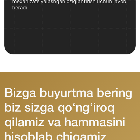
+998
Buyurtma qilish
Telegramga yozish