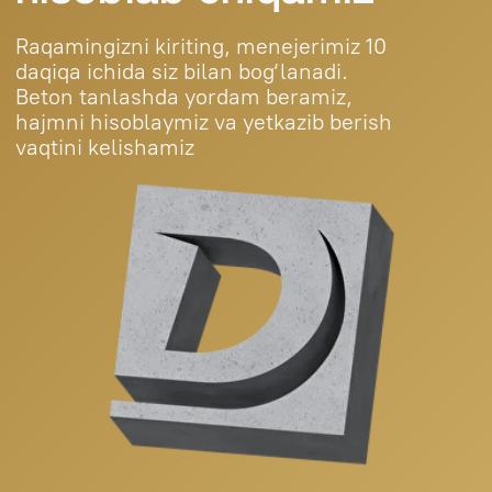
Ishonchli beton Toshkent va viloyat
bo‘ylab yetkazib beramiz. Xususiy va
tijoriy obyektlar bilan ishlaymiz.
Bosh
sahifa
Biz
haqimizda
Mahsulotlar
Loyihalar
Kontaktlar
Blog
+998 (95) 485 55
55
durablebeton@gmail.com