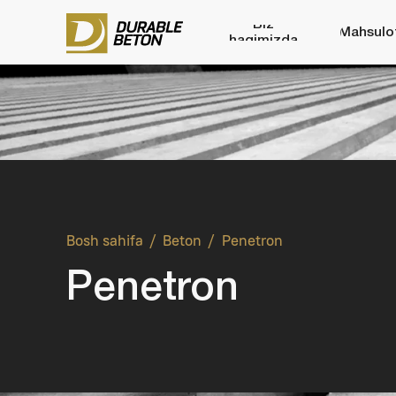
Biz
Mahsulotlar
haqimizda
/
/
Beton
Penetron
Bosh sahifa
Penetron