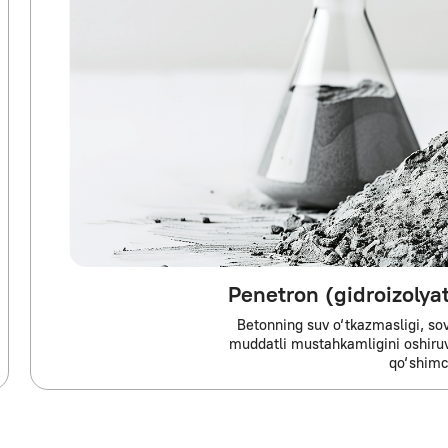
Penetron (gidroizolyatsion qo‘s
Betonning suv o‘tkazmasligi, sovuqqa chidamlili
muddatli mustahkamligini oshiruvchi kristallizats
qo‘shimcha
ar) gidroizolyatsiya qilish
ari