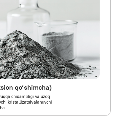
himcha)
gi va uzoq
iyalanuvchi