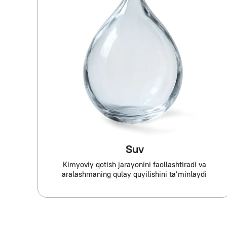
Suv
Kimyoviy qotish jarayonini faollashtiradi va
aralashmaning qulay quyilishini ta’minlaydi
Foydalanish
Afzalliklari
Binolarning yer osti qismlarini (poydevorlar, devorl
Suv omborlari, basseynlar va suv saqlash inshootl
Podvallar, avtoturargohlar va texnik qavatlar
Tonnellar, shaxtalar va quduqlar
Beton konstruksiyalarni tiklash va germetiklash