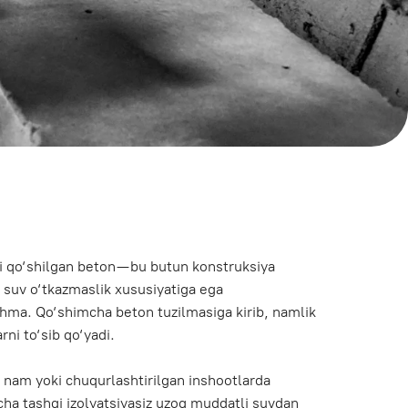
on — bu butun konstruksiya
lik xususiyatiga ega
a beton tuzilmasiga kirib, namlik
di.
rlashtirilgan inshootlarda
yatsiyasiz uzoq muddatli suvdan