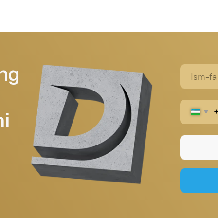
Telegra
Bosh sahifa
+998 (95) 485 55 55
durablebeton@gmail.com
Biz haqimizda
Mahsulotlar
Loyihalar
Kontaktlar