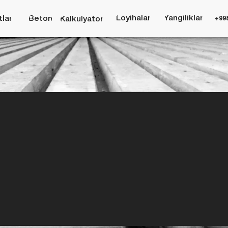
Loyihalar
Yangiliklar
Beton
+998 (95) 485 55 55
Kalkulyator