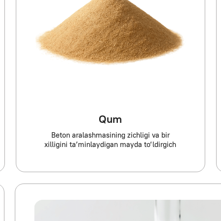
Qum
Konstru
Beton aralashmasining zichligi va bir
qobiliyati
xilligini ta’minlaydigan mayda to‘ldirgich