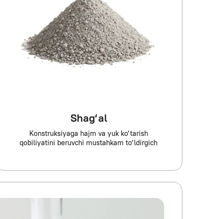
Shag‘al
ksiyaga hajm va yuk ko‘tarish
ni beruvchi mustahkam to‘ldirgich