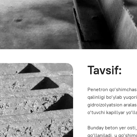
Tavsif:
Penetron qo‘shimchasi qo‘shilgan bet
qalinligi bo‘ylab yuqori suv o‘tkazmas
gidroizolyatsion aralashma. Qo‘shimch
o‘tuvchi kapillyar yo‘llarni to‘sib qo‘ya
Bunday beton yer osti, nam yoki chuqu
qo‘llaniladi, u qo‘shimcha tashqi izol
himoyani ta’minlaydi