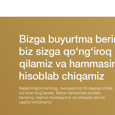
Raqamingizni kiriting, menejerimiz 10 daqiqa ichida
siz bilan bog‘lanadi. Beton tanlashda yordam
beramiz, hajmni hisoblaymiz va yetkazib berish
vaqtini kelishamiz
Ishonchli beton Toshkent va viloyat
bo‘ylab yetkazib beramiz. Xususiy
va tijoriy obyektlar bilan ishlaymiz.