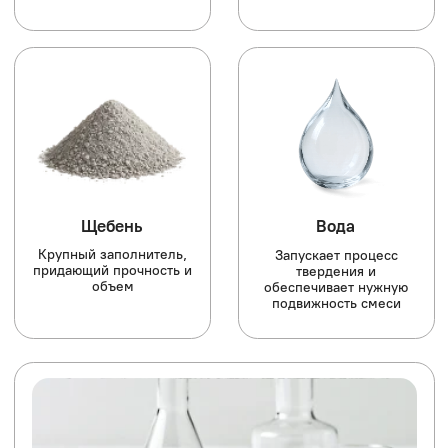
Применение
Преимущества
Подвалы, паркинги и подземные
конструкции
Бассейны, резервуары и водохранилища
Фундаменты в зонах с высоким уровнем
грунтовых вод
Мосты, тоннели и набережные
Наружные стены и плиты перекрытий,
подверженные влаге