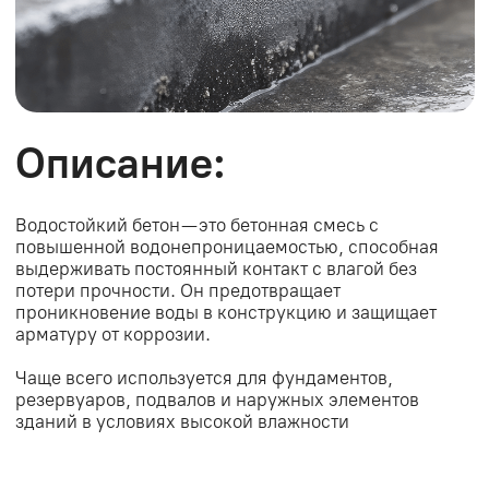
резервуаров, подвалов и наружных элементов
зданий в условиях высокой влажности
Что входит в состав
водостойкого
бетона
Цемент
Песок
Основной компонент,
Мелкий заполнитель
обеспечивающий
для формирования
прочность и
плотной структуры
устойчивость к
бетонной смеси
нагрузкам