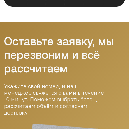
Надёжный бетон с доставкой по
Ташкенту и области. Работаем с
частными и коммерческими
объектами
Главная
О нас
Продукция
Портфолио
Контакты
Блог
+998 (95) 485 55
55
durablebeton@gmail.com
© 2025 Durable Beton. All rights reserved.
Public Offer