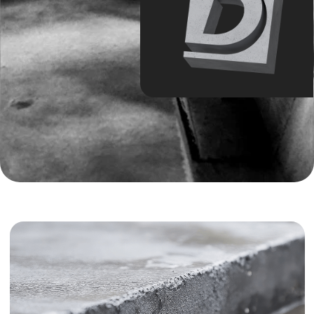
Описание:
Водостойкий бетон — это бетонная смесь с
повышенной водонепроницаемостью, способная
выдерживать постоянный контакт с влагой без
потери прочности. Он предотвращает
проникновение воды в конструкцию и защищает
арматуру от коррозии.
Чаще всего используется для фундаментов,