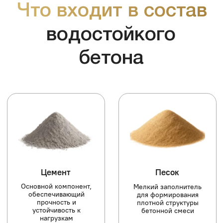
Щебень
Вода
Крупный заполнитель,
Запускает процесс
придающий прочность и
твердения и
объем
обеспечивает нужную
подвижность смеси
Гидроизоляционные добавки
Специальные добавки, улучшающие
водонепроницаемость, предотвращают
проникновение влаги и повышают срок службы
бетона