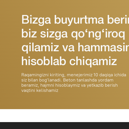
siz bilan bog‘lanadi. Beton tanlashda yordam
beramiz, hajmni hisoblaymiz va yetkazib berish
vaqtini kelishamiz
Ishonchli beton Toshkent va viloyat
bo‘ylab yetkazib beramiz. Xususiy
va tijoriy obyektlar bilan ishlaymiz.
© 2025 Durable Beton. All rights