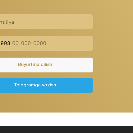
mga yozish
Public