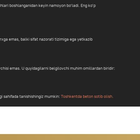
s. U quyidagilarni belgilovchi muhim omillardan biridir:
da tanishishingiz mumkin:
Toshkentda beton sotib olish.
+998
Buyurt