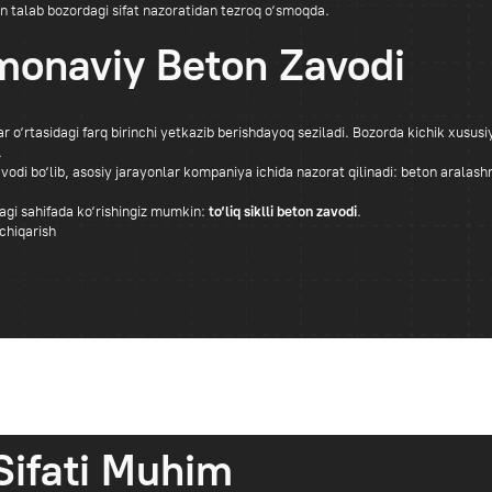
ada ko‘rishingiz mumkin:
to‘liq siklli beton zavodi
.
ati Muhim
oshlanganidan keyin namoyon bo‘ladi. Eng ko‘p
 balki sifat nazorati tizimiga ega yetkazib