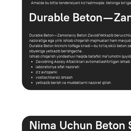
obyektga yetkazib berishgacha.
Ishlab chiqarish yondashuvi haqida batafsil ma’lumotni quyidagi sahif
Zavodning Asosiy Afzalliklari:avtomatlashtirilgan ishlab chiqarish
laboratoriya sifat nazorati
o‘z avtoparki
vositachilarsiz ishlash
yetkazib berish va muddatlarni nazorat qilish
Nima Uchun Beton Sif
Beton zavodini noto‘g‘ri tanlashdagi xatolar odatda qurilish ishlari b
uchraydigan oqibatlar:
konstruksiyada yoriqlar paydo bo‘lishi
beton mustahkamligining pasayishi
qo‘shimcha xarajatlar
qurilish muddatlarining cho‘zilishi
Shu sababli yirik developerlar va pudratchilar faqat arzon narxga emas,
beruvchilarni tanlaydilar.
Xulosa