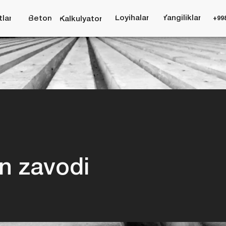
Loyihalar
Yangiliklar
Beton
+998 (95) 485 55 55
Kalkulyator
zavodi