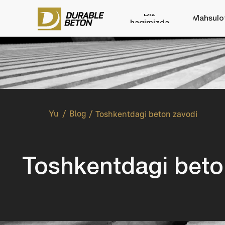
Biz
Mahsulotlar
haqimizda
/
/
Yu
Вlog
Toshkentdagi beton zavodi
Toshkentdagi beton 