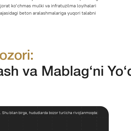
:
a Mablag‘ni Yo‘qotmasl
 hududlarda bozor turlicha rivojlanmoqda:
 tizimli sifat
n tortib logistika va