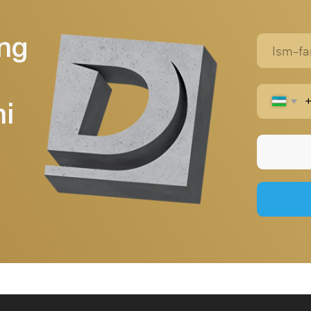
Telegra
Bosh sahifa
+998 (95) 485 55 55
durablebeton@gmail.com
Biz haqimizda
Mahsulotlar
Loyihalar
Kontaktlar
Blog