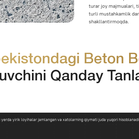
istondagi Beton Bozori
chini Qanday Tanlash v
ik loyihalar jamlangan va xatolarning qiymati juda yuqori hisoblanadi. Shu bilan birga,
zordagi sifat nazoratidan tezroq o‘smoqda.
aviy Beton Zavodi
 farq birinchi yetkazib berishdayoq seziladi. Bozorda kichik xususiy beton uzellari ham,
‘lib, asosiy jarayonlar kompaniya ichida nazorat qilinadi: beton aralashmasini tayyorlashda