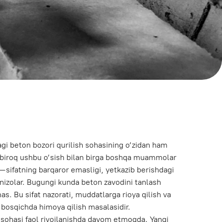
 qurilish sohasining o‘zidan ham
‘sish bilan birga boshqa muammolar
aror emasligi, yetkazib berishdagi
gi kunda beton zavodini tanlash
orati, muddatlarga rioya qilish va
oya qilish masalasidir.
vojlanishda davom etmoqda. Yangi
mulki va infratuzilma loyihalari
 aralashmalariga yuqori talabni