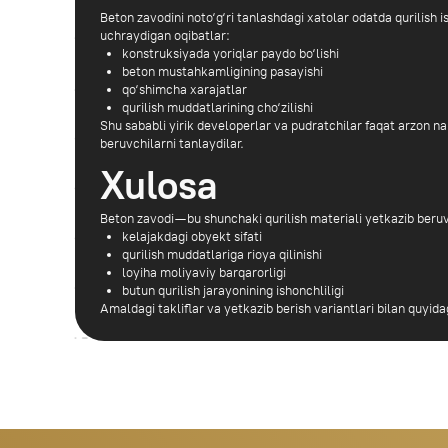
Beton zavodi — bu shunchaki qurilish materiali yetkazib beruvchisi ema
kelajakdagi obyekt sifati
qurilish muddatlariga rioya qilinishi
loyiha moliyaviy barqarorligi
butun qurilish jarayonining ishonchliligi
Amaldagi takliflar va yetkazib berish variantlari bilan quyidagi sahifa
Bizga buyurtma bering
biz sizga qo‘ng‘iroq
qilamiz va hammasini
hisoblab chiqamiz
Raqamingizni kiriting, menejerimiz 10 daqiqa ichida