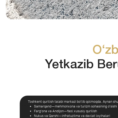
O‘zbek
Yetkazib Beruv
Toshkent qurilish talabi markazi bo‘lib qolmoqda. Aynan shu yerda yir
Samarqand — mehmonxona va turizm sohasining o‘sishi
Farg‘ona va Andijon — faol xususiy qurilish
Nukus va Qarshi — infratuzilma va davlat loyihalari
Amalda bu bitta tendensiyani ko‘rsatmoqda: betonga bo‘lgan talab bo
Durable Beton — Zamon
Durable Beton — Zamonaviy Beton ZavodiYetkazib beruvchilar o‘rtasidagi
nazoratiga ega yirik ishlab chiqarish majmualari ham mavjud.
Durable Beton ikkinchi toifaga kiradi — bu to‘liq siklli beton zavodi bo