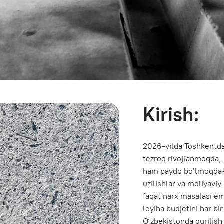
Kirish:
2026-yilda Toshkentdagi beton bozori
tezroq rivojlanmoqda, biroq ushbu o
ham paydo bo‘lmoqda — sifatning barq
uzilishlar va moliyaviy nizolar. Bugun
faqat narx masalasi emas. Bu sifat naz
loyiha budjetini har bir bosqichda him
O‘zbekistonda qurilish sohasi faol ri
turar joy majmualari, tijorat ko‘chmas 
turli mustahkamlik darajasidagi beton
shakllantirmoqda.